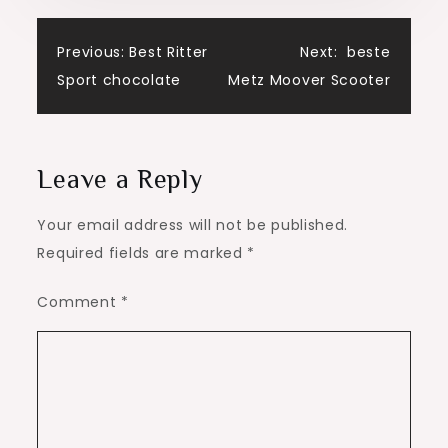
Post
Previous:
Best Ritter
Next:
beste
Sport chocolate
Metz Moover Scooter
navigation
Leave a Reply
Your email address will not be published.
Required fields are marked
*
Comment
*