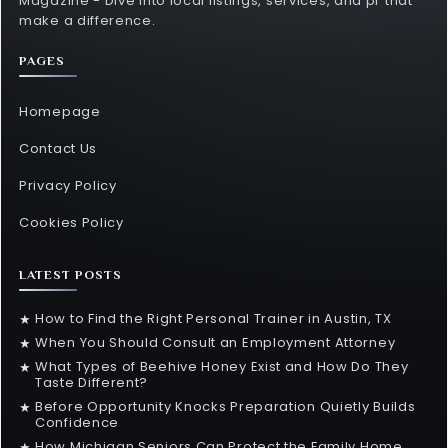
Magazine - Dive into local listings, services, and pr that
make a difference.
PAGES
Homepage
Contact Us
Privacy Policy
Cookies Policy
LATEST POSTS
How to Find the Right Personal Trainer in Austin, TX
★
When You Should Consult an Employment Attorney
★
What Types of Beehive Honey Exist and How Do They
★
Taste Different?
Before Opportunity Knocks Preparation Quietly Builds
★
Confidence
How Michigan Seniors Can Protect the Family Home
★