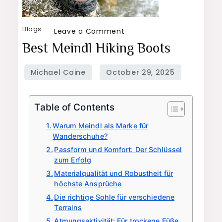
Blogs
on
Leave a Comment
Best
Best Meindl Hiking Boots
Meindl
hiking
boots
Table of Contents
Warum Meindl als Marke für
Wanderschuhe?
Passform und Komfort: Der Schlüssel
zum Erfolg
Materialqualität und Robustheit für
höchste Ansprüche
Die richtige Sohle für verschiedene
Terrains
Atmungsaktivität: Für trockene Füße