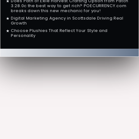
Does Path of Exile Harvest Crafting Option from Patch
★
3.28.0c the best way to get rich? POECURRENCY.com
breaks down this new mechanic for you!
Digital Marketing Agency in Scottsdale Driving Real
★
Growth
Choose Plushies That Reflect Your Style and
★
Personality