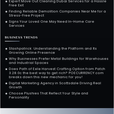
Expert Move Out Cleaning Dubai Services for a Hassle
★
Free Exit
Finding Reliable Demolition Companies Near Me for a
★
Stress-Free Project
Signs Your Loved One May Need In-Home Care
★
Services
BUSINESS TRENDS
Stashpatrick: Understanding the Platform and Its
★
Growing Online Presence
Why Businesses Prefer Metal Buildings for Warehouses
★
and Industrial Spaces
Does Path of Exile Harvest Crafting Option from Patch
★
3.28.0c the best way to get rich? POECURRENCY.com
breaks down this new mechanic for you!
Digital Marketing Agency in Scottsdale Driving Real
★
Growth
Choose Plushies That Reflect Your Style and
★
Personality