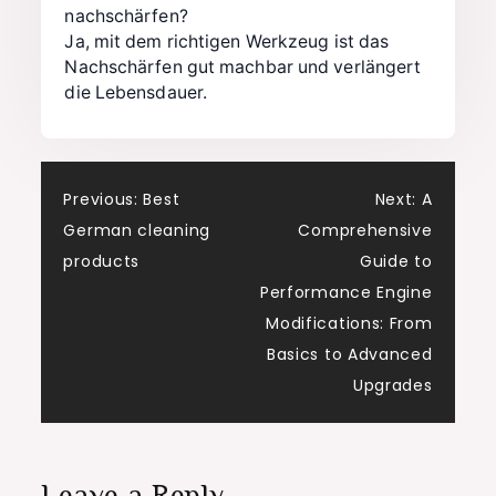
nachschärfen?
Ja, mit dem richtigen Werkzeug ist das
Nachschärfen gut machbar und verlängert
die Lebensdauer.
Post
Previous:
Best
Next:
A
German cleaning
Comprehensive
navigation
products
Guide to
Performance Engine
Modifications: From
Basics to Advanced
Upgrades
Leave a Reply