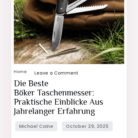
Home
on
Leave a Comment
Die
Die Beste
beste
Böker Taschenmesser:
Böker Taschenmesser:
Praktische Einblicke Aus
Praktische
Jahrelanger Erfahrung
Einblicke
aus
jahrelanger